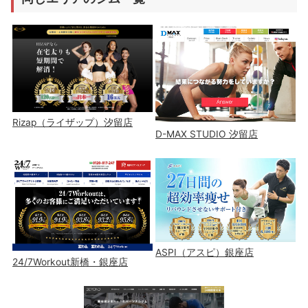
Rizap（ライザップ）汐留店
D-MAX STUDIO 汐留店
ASPI（アスピ）銀座店
24/7Workout新橋・銀座店