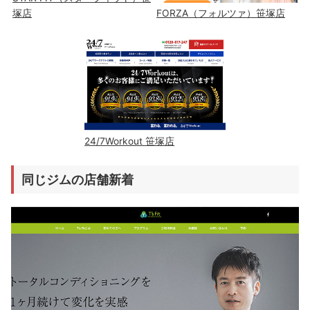
塚店
FORZA（フォルツァ）笹塚店
24/7Workout 笹塚店
同じジムの店舗新着