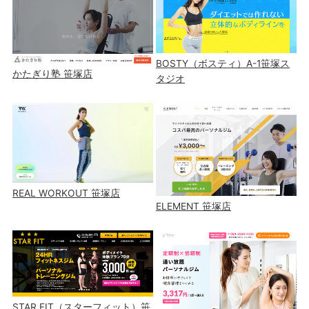
BOSTY（ボスティ）A-1笹塚ス
かたぎり塾 笹塚店
タジオ
REAL WORKOUT 笹塚店
ELEMENT 笹塚店
STAR FIT（スターフィット）笹