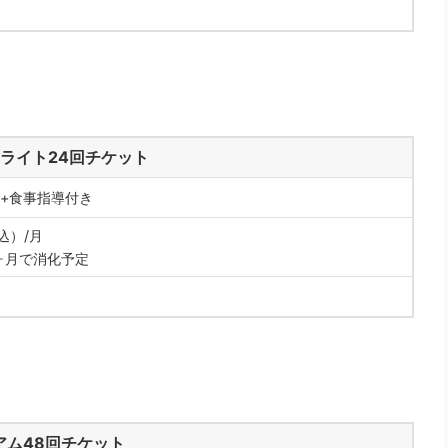
ライト24回チケット
分+食事指導付き
税込）/月
ヶ月で消化予定
アム48回チケット