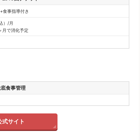
分+食事指導付き
税込）/月
ヶ月で消化予定
徹底食事管理
公式サイト