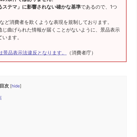
るステマ」に影響されない確かな基準
であるので、1つ
」など消費者を欺くような表現を規制しております。
捻じ曲げられた情報が届くことがないように、景品表示
ています。
グは景品表示法違反となります。
（消費者庁）
目次
[
hide
]
店