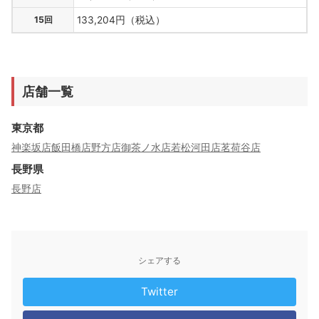
15回
133,204円（税込）
店舗一覧
東京都
神楽坂店
飯田橋店
野方店
御茶ノ水店
若松河田店
茗荷谷店
長野県
長野店
シェアする
Twitter