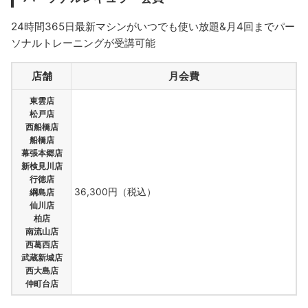
24時間365日最新マシンがいつでも使い放題&月4回までパー
ソナルトレーニングが受講可能
店舗
月会費
東雲店
松戸店
西船橋店
船橋店
幕張本郷店
新検見川店
行徳店
36,300円（税込）
綱島店
仙川店
柏店
南流山店
西葛西店
武蔵新城店
西大島店
仲町台店