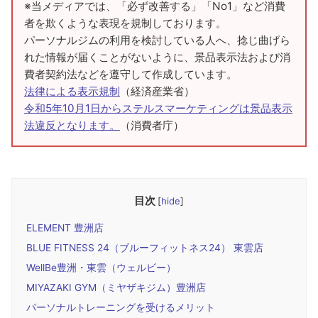
※当メディアでは、「必ず改善する」「No1」など消費
者を欺くような表現を規制しております。
パーソナルジムの利用を検討している人へ、捻じ曲げら
れた情報が届くことがないように、景品表示法および消
費者契約法などを遵守して作成しています。
法律による表示規制
（経済産業省）
令和5年10月1日からステルスマーケティングは景品表示
法違反となります。
（消費者庁）
目次
[
hide
]
ELEMENT 豊洲店
BLUE FITNESS 24（ブルーフィットネス24） 東雲店
WellBe豊洲・東雲（ウェルビー）
MIYAZAKI GYM（ミヤザキジム）豊洲店
パーソナルトレーニングを受けるメリット