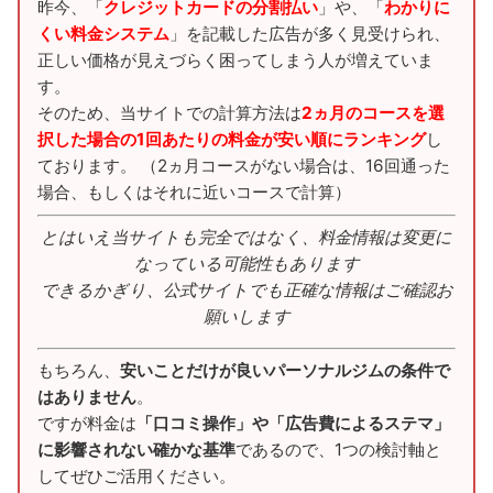
昨今、「
クレジットカードの分割払い
」や、「
わかりに
くい料金システム
」を記載した広告が多く見受けられ、
正しい価格が見えづらく困ってしまう人が増えていま
す。
そのため、当サイトでの計算方法は
2ヵ月のコースを選
択した場合の1回あたりの料金が安い順にランキング
し
ております。 （2ヵ月コースがない場合は、16回通った
場合、もしくはそれに近いコースで計算）
とはいえ当サイトも完全ではなく、料金情報は変更に
なっている可能性もあります
できるかぎり、公式サイトでも正確な情報はご確認お
願いします
もちろん、
安いことだけが良いパーソナルジムの条件で
はありません
。
ですが料金は
「口コミ操作」や「広告費によるステマ」
に影響されない確かな基準
であるので、1つの検討軸と
してぜひご活用ください。