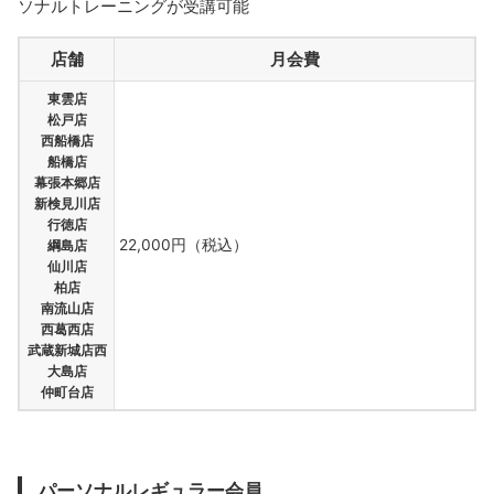
ソナルトレーニングが受講可能
店舗
月会費
東雲店
松戸店
西船橋店
船橋店
幕張本郷店
新検見川店
行徳店
22,000円（税込）
綱島店
仙川店
柏店
南流山店
西葛西店
武蔵新城店西
大島店
仲町台店
パーソナルレギュラー会員