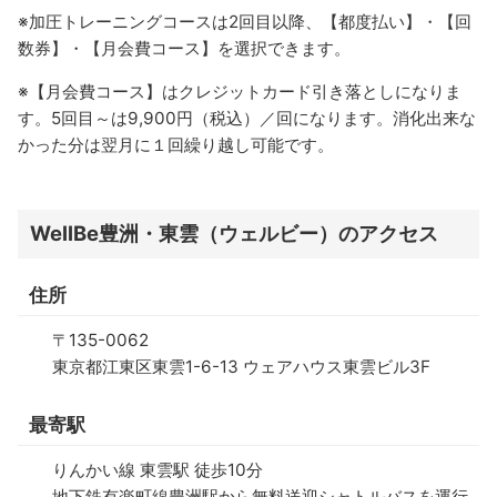
※加圧トレーニングコースは2回目以降、【都度払い】・【回
数券】・【月会費コース】を選択できます。
※【月会費コース】はクレジットカード引き落としになりま
す。5回目～は9,900円（税込）／回になります。消化出来な
かった分は翌月に１回繰り越し可能です。
WellBe豊洲・東雲（ウェルビー）のアクセス
住所
〒135-0062
東京都江東区東雲1-6-13 ウェアハウス東雲ビル3F
最寄駅
りんかい線 東雲駅 徒歩10分
地下鉄有楽町線豊洲駅から無料送迎シャトルバスを運行