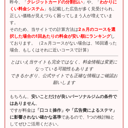
昨今、「
クレジットカードの分割払い
」や、「
わかりに
くい料金システム
」を記載した広告が多く見受けられ、
正しい価格が見えづらく困ってしまう人が増えていま
す。
そのため、当サイトでの計算方法は
2ヵ月のコースを選
択した場合の1回あたりの料金が安い順にランキング
し
ております。 （2ヵ月コースがない場合は、16回通った
場合、もしくはそれに近いコースで計算）
とはいえ当サイトも完全ではなく、料金情報は変更に
なっている可能性もあります
できるかぎり、公式サイトでも正確な情報はご確認お
願いします
もちろん、
安いことだけが良いパーソナルジムの条件で
はありません
。
ですが料金は
「口コミ操作」や「広告費によるステマ」
に影響されない確かな基準
であるので、1つの検討軸と
してぜひご活用ください。