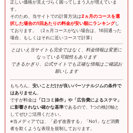
正しい価格が見えづらく困ってしまう人が増えていま
す。
そのため、当サイトでの計算方法は
2ヵ月のコースを選
択した場合の1回あたりの料金が安い順にランキング
し
ております。 （2ヵ月コースがない場合は、16回通った
場合、もしくはそれに近いコースで計算）
とはいえ当サイトも完全ではなく、料金情報は変更に
なっている可能性もあります
できるかぎり、公式サイトでも正確な情報はご確認お
願いします
もちろん、
安いことだけが良いパーソナルジムの条件で
はありません
。
ですが料金は
「口コミ操作」や「広告費によるステマ」
に影響されない確かな基準
であるので、1つの検討軸と
してぜひご活用ください。
※当メディアでは、「必ず改善する」「No1」など消費
者を欺くような表現を規制しております。