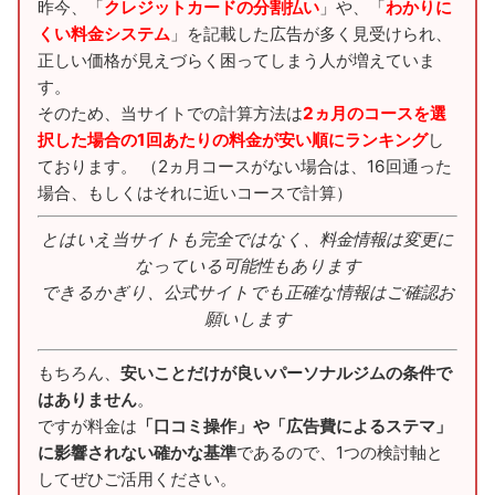
昨今、「
クレジットカードの分割払い
」や、「
わかりに
くい料金システム
」を記載した広告が多く見受けられ、
正しい価格が見えづらく困ってしまう人が増えていま
す。
そのため、当サイトでの計算方法は
2ヵ月のコースを選
択した場合の1回あたりの料金が安い順にランキング
し
ております。 （2ヵ月コースがない場合は、16回通った
場合、もしくはそれに近いコースで計算）
とはいえ当サイトも完全ではなく、料金情報は変更に
なっている可能性もあります
できるかぎり、公式サイトでも正確な情報はご確認お
願いします
もちろん、
安いことだけが良いパーソナルジムの条件で
はありません
。
ですが料金は
「口コミ操作」や「広告費によるステマ」
に影響されない確かな基準
であるので、1つの検討軸と
してぜひご活用ください。