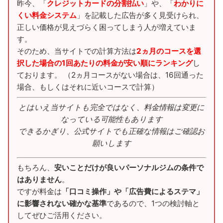
昨今、「
クレジットカードの分割払い
」や、「
わかりに
くい料金システム
」を記載した広告が多く見受けられ、
正しい価格が見えづらく困ってしまう人が増えていま
す。
そのため、当サイトでの計算方法は
2ヵ月のコースを選
択した場合の1回あたりの料金が安い順にランキング
し
ております。 （2ヵ月コースがない場合は、16回通った
場合、もしくはそれに近いコースで計算）
とはいえ当サイトも完全ではなく、料金情報は変更に
なっている可能性もあります
できるかぎり、公式サイトでも正確な情報はご確認お
願いします
もちろん、
安いことだけが良いパーソナルジムの条件で
はありません
。
ですが料金は
「口コミ操作」や「広告費によるステマ」
に影響されない確かな基準
であるので、1つの検討軸と
してぜひご活用ください。