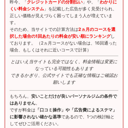
昨今、「
クレジットカードの分割払い
」や、「
わかりに
くい料金システム
」を記載した広告が多く見受けられ、
正しい価格が見えづらく困ってしまう人が増えていま
す。
そのため、当サイトでの計算方法は
2ヵ月のコースを選
択した場合の1回あたりの料金が安い順にランキング
し
ております。 （2ヵ月コースがない場合は、16回通った
場合、もしくはそれに近いコースで計算）
とはいえ当サイトも完全ではなく、料金情報は変更に
なっている可能性もあります
できるかぎり、公式サイトでも正確な情報はご確認お
願いします
もちろん、
安いことだけが良いパーソナルジムの条件で
はありません
。
ですが料金は
「口コミ操作」や「広告費によるステマ」
に影響されない確かな基準
であるので、1つの検討軸と
してぜひご活用ください。