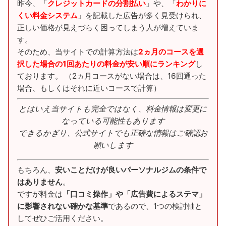
昨今、「
クレジットカードの分割払い
」や、「
わかりに
くい料金システム
」を記載した広告が多く見受けられ、
正しい価格が見えづらく困ってしまう人が増えていま
す。
そのため、当サイトでの計算方法は
2ヵ月のコースを選
択した場合の1回あたりの料金が安い順にランキング
し
ております。 （2ヵ月コースがない場合は、16回通った
場合、もしくはそれに近いコースで計算）
とはいえ当サイトも完全ではなく、料金情報は変更に
なっている可能性もあります
できるかぎり、公式サイトでも正確な情報はご確認お
願いします
もちろん、
安いことだけが良いパーソナルジムの条件で
はありません
。
ですが料金は
「口コミ操作」や「広告費によるステマ」
に影響されない確かな基準
であるので、1つの検討軸と
してぜひご活用ください。