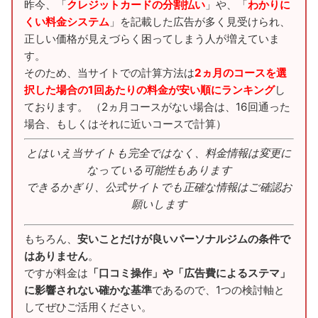
昨今、「
クレジットカードの分割払い
」や、「
わかりに
くい料金システム
」を記載した広告が多く見受けられ、
正しい価格が見えづらく困ってしまう人が増えていま
す。
そのため、当サイトでの計算方法は
2ヵ月のコースを選
択した場合の1回あたりの料金が安い順にランキング
し
ております。 （2ヵ月コースがない場合は、16回通った
場合、もしくはそれに近いコースで計算）
とはいえ当サイトも完全ではなく、料金情報は変更に
なっている可能性もあります
できるかぎり、公式サイトでも正確な情報はご確認お
願いします
もちろん、
安いことだけが良いパーソナルジムの条件で
はありません
。
ですが料金は
「口コミ操作」や「広告費によるステマ」
に影響されない確かな基準
であるので、1つの検討軸と
してぜひご活用ください。