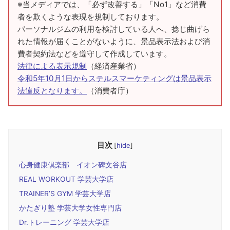
※当メディアでは、「必ず改善する」「No1」など消費
者を欺くような表現を規制しております。
パーソナルジムの利用を検討している人へ、捻じ曲げら
れた情報が届くことがないように、景品表示法および消
費者契約法などを遵守して作成しています。
法律による表示規制
（経済産業省）
令和5年10月1日からステルスマーケティングは景品表示
法違反となります。
（消費者庁）
目次
[
hide
]
心身健康倶楽部 イオン碑文谷店
REAL WORKOUT ​​学芸大学店
TRAINER’S GYM 学芸大学店
かたぎり塾 学芸大学女性専門店
Dr.トレーニング 学芸大学店